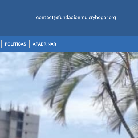
contact@fundacionmujeryhogar.org
POLITICAS
APADRINAR