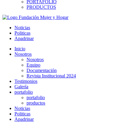
PORTAFOLIO
PRODUCTOS
Noticias
Politicas
Apadrinar
Inicio
Nosotros
Nosotros
Equipo
Documentación
Revista Institucional 2024
Testimonios
Galería
portafolio
portafolio
productos
Noticias
Politicas
Apadrinar