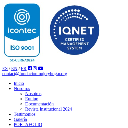
ES
/
EN
/
FR
contact@fundacionmujeryhogar.org
Inicio
Nosotros
Nosotros
Equipo
Documentación
Revista Institucional 2024
Testimonios
Galería
PORTAFOLIO