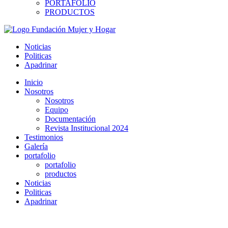
PORTAFOLIO
PRODUCTOS
Noticias
Politicas
Apadrinar
Inicio
Nosotros
Nosotros
Equipo
Documentación
Revista Institucional 2024
Testimonios
Galería
portafolio
portafolio
productos
Noticias
Politicas
Apadrinar