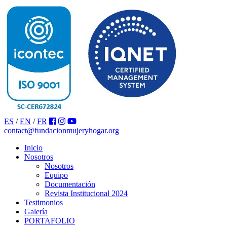
ES
/
EN
/
FR
contact@fundacionmujeryhogar.org
Inicio
Nosotros
Nosotros
Equipo
Documentación
Revista Institucional 2024
Testimonios
Galería
PORTAFOLIO