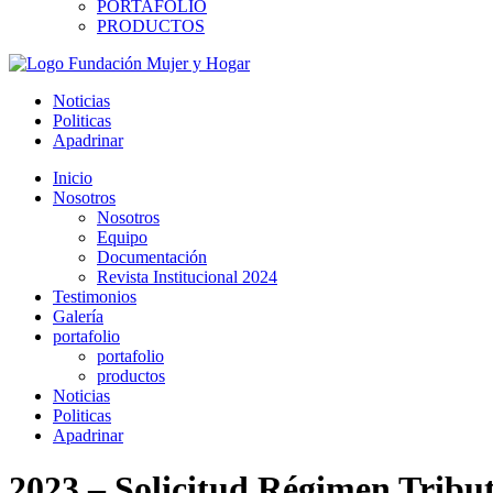
PORTAFOLIO
PRODUCTOS
Noticias
Politicas
Apadrinar
Inicio
Nosotros
Nosotros
Equipo
Documentación
Revista Institucional 2024
Testimonios
Galería
portafolio
portafolio
productos
Noticias
Politicas
Apadrinar
2023 – Solicitud Régimen Tribut