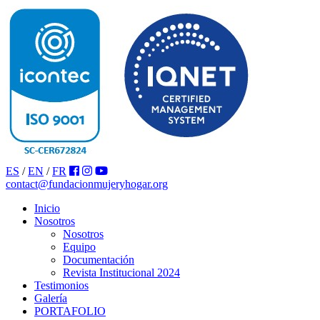
ES
/
EN
/
FR
contact@fundacionmujeryhogar.org
Inicio
Nosotros
Nosotros
Equipo
Documentación
Revista Institucional 2024
Testimonios
Galería
PORTAFOLIO