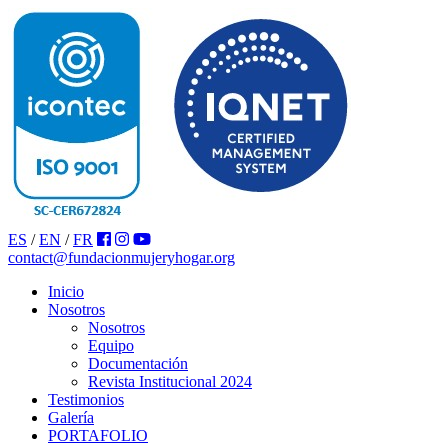
ES
/
EN
/
FR
contact@fundacionmujeryhogar.org
Inicio
Nosotros
Nosotros
Equipo
Documentación
Revista Institucional 2024
Testimonios
Galería
PORTAFOLIO