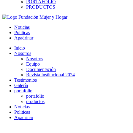
PORTAFOLIO
PRODUCTOS
Noticias
Politicas
Apadrinar
Inicio
Nosotros
Nosotros
Equipo
Documentación
Revista Institucional 2024
Testimonios
Galería
portafolio
portafolio
productos
Noticias
Politicas
Apadrinar