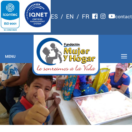
ES
/
EN
/
FR
contact
MENU