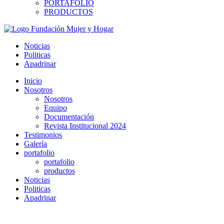
PORTAFOLIO
PRODUCTOS
Noticias
Politicas
Apadrinar
Inicio
Nosotros
Nosotros
Equipo
Documentación
Revista Institucional 2024
Testimonios
Galería
portafolio
portafolio
productos
Noticias
Politicas
Apadrinar