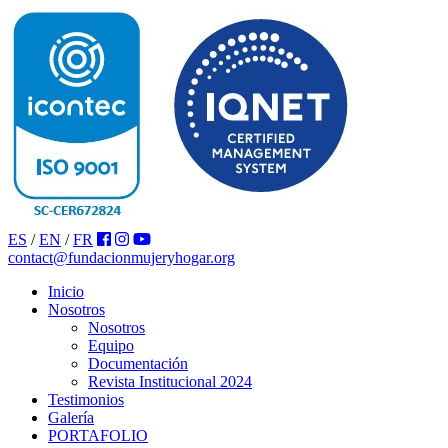
ES
/
EN
/
FR
contact@fundacionmujeryhogar.org
Inicio
Nosotros
Nosotros
Equipo
Documentación
Revista Institucional 2024
Testimonios
Galería
PORTAFOLIO