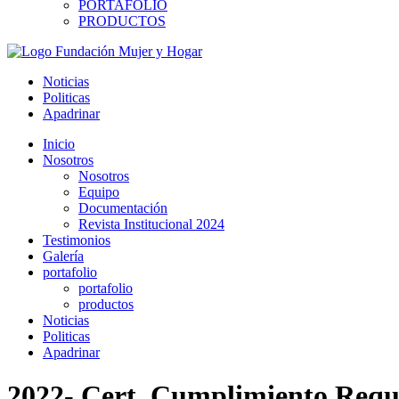
PORTAFOLIO
PRODUCTOS
Noticias
Politicas
Apadrinar
Inicio
Nosotros
Nosotros
Equipo
Documentación
Revista Institucional 2024
Testimonios
Galería
portafolio
portafolio
productos
Noticias
Politicas
Apadrinar
2022- Cert. Cumplimiento Requi