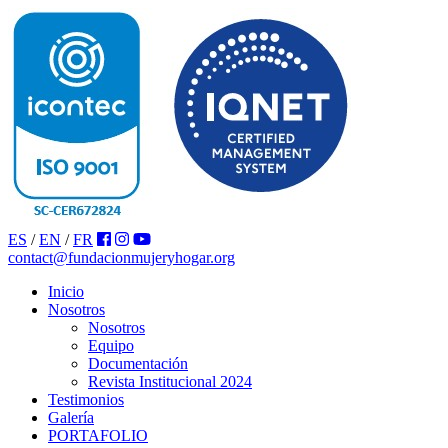
ES
/
EN
/
FR
contact@fundacionmujeryhogar.org
Inicio
Nosotros
Nosotros
Equipo
Documentación
Revista Institucional 2024
Testimonios
Galería
PORTAFOLIO