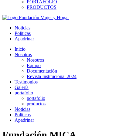
PORTAFOLIO
PRODUCTOS
Noticias
Politicas
Apadrinar
Inicio
Nosotros
Nosotros
Equipo
Documentación
Revista Institucional 2024
Testimonios
Galería
portafolio
portafolio
productos
Noticias
Politicas
Apadrinar
Fundación MICA