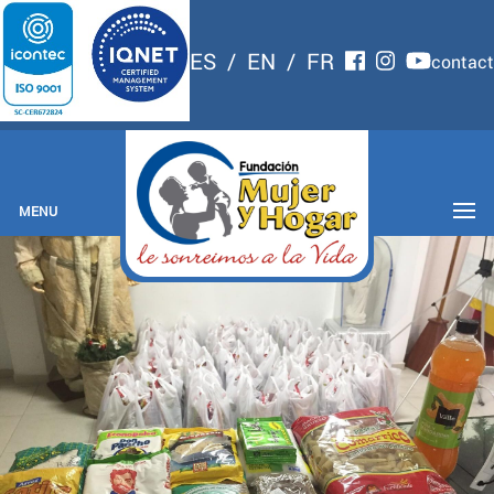
ES
/
EN
/
FR
contact
MENU