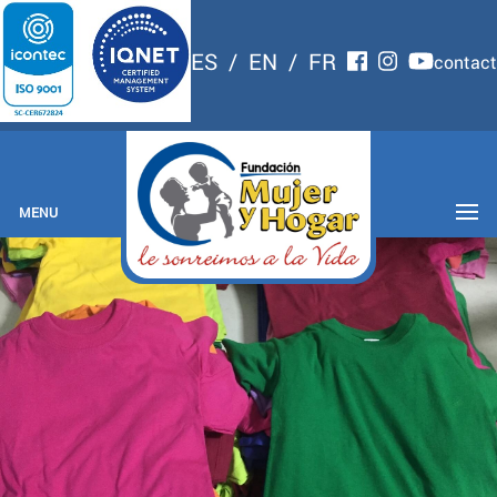
ES
/
EN
/
FR
contact
MENU