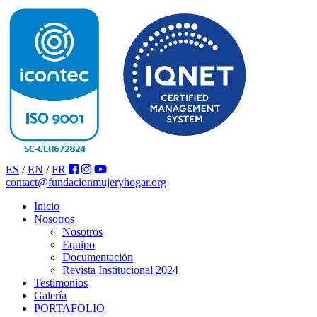
ES
/
EN
/
FR
contact@fundacionmujeryhogar.org
Inicio
Nosotros
Nosotros
Equipo
Documentación
Revista Institucional 2024
Testimonios
Galería
PORTAFOLIO