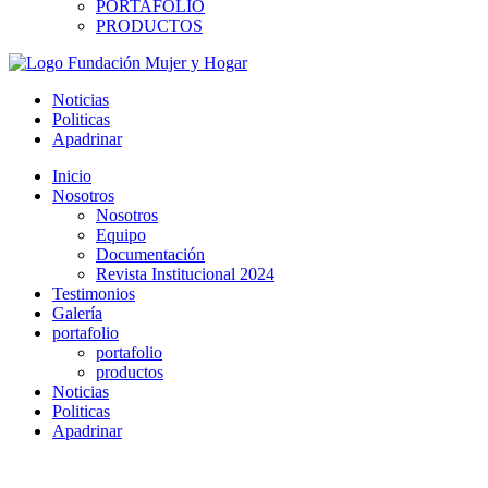
PORTAFOLIO
PRODUCTOS
Noticias
Politicas
Apadrinar
Inicio
Nosotros
Nosotros
Equipo
Documentación
Revista Institucional 2024
Testimonios
Galería
portafolio
portafolio
productos
Noticias
Politicas
Apadrinar