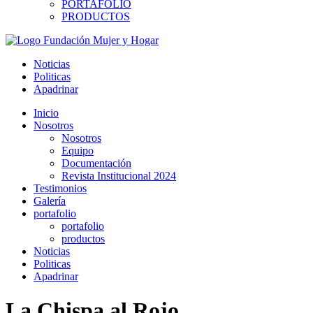
PORTAFOLIO
PRODUCTOS
Noticias
Politicas
Apadrinar
Inicio
Nosotros
Nosotros
Equipo
Documentación
Revista Institucional 2024
Testimonios
Galería
portafolio
portafolio
productos
Noticias
Politicas
Apadrinar
La Chispa al Rojo