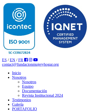
ES
/
EN
/
FR
contact@fundacionmujeryhogar.org
Inicio
Nosotros
Nosotros
Equipo
Documentación
Revista Institucional 2024
Testimonios
Galería
PORTAFOLIO