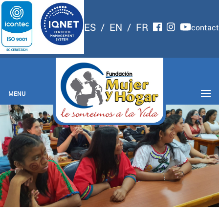
ES
/
EN
/
FR
contact
MENU