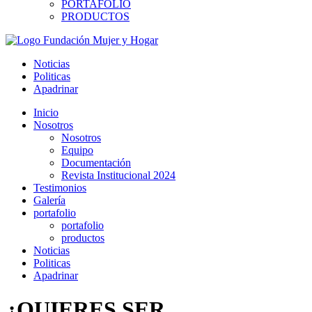
PORTAFOLIO
PRODUCTOS
Noticias
Politicas
Apadrinar
Inicio
Nosotros
Nosotros
Equipo
Documentación
Revista Institucional 2024
Testimonios
Galería
portafolio
portafolio
productos
Noticias
Politicas
Apadrinar
¿QUIERES SER