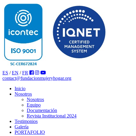
ES
/
EN
/
FR
contact@fundacionmujeryhogar.org
Inicio
Nosotros
Nosotros
Equipo
Documentación
Revista Institucional 2024
Testimonios
Galería
PORTAFOLIO