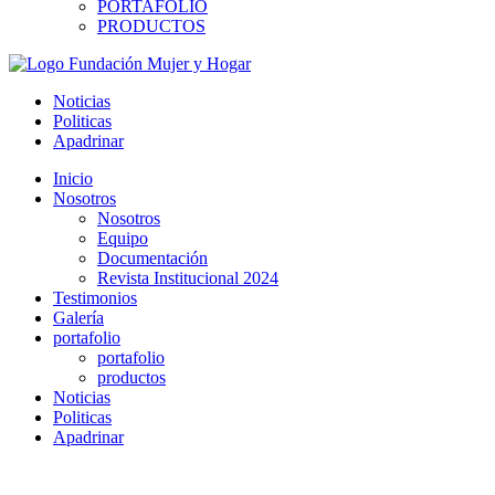
PORTAFOLIO
PRODUCTOS
Noticias
Politicas
Apadrinar
Inicio
Nosotros
Nosotros
Equipo
Documentación
Revista Institucional 2024
Testimonios
Galería
portafolio
portafolio
productos
Noticias
Politicas
Apadrinar