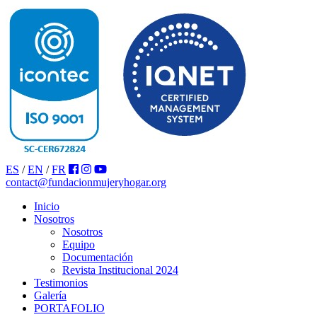
ES
/
EN
/
FR
contact@fundacionmujeryhogar.org
Inicio
Nosotros
Nosotros
Equipo
Documentación
Revista Institucional 2024
Testimonios
Galería
PORTAFOLIO