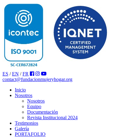
ES
/
EN
/
FR
contact@fundacionmujeryhogar.org
Inicio
Nosotros
Nosotros
Equipo
Documentación
Revista Institucional 2024
Testimonios
Galería
PORTAFOLIO