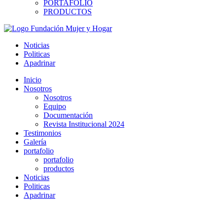
PORTAFOLIO
PRODUCTOS
Noticias
Politicas
Apadrinar
Inicio
Nosotros
Nosotros
Equipo
Documentación
Revista Institucional 2024
Testimonios
Galería
portafolio
portafolio
productos
Noticias
Politicas
Apadrinar