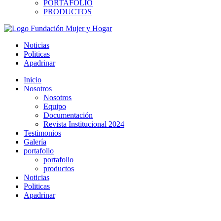
PORTAFOLIO
PRODUCTOS
Noticias
Politicas
Apadrinar
Inicio
Nosotros
Nosotros
Equipo
Documentación
Revista Institucional 2024
Testimonios
Galería
portafolio
portafolio
productos
Noticias
Politicas
Apadrinar