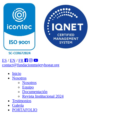
ES
/
EN
/
FR
contact@fundacionmujeryhogar.org
Inicio
Nosotros
Nosotros
Equipo
Documentación
Revista Institucional 2024
Testimonios
Galería
PORTAFOLIO