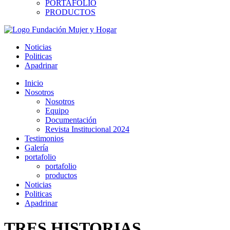
PORTAFOLIO
PRODUCTOS
Noticias
Politicas
Apadrinar
Inicio
Nosotros
Nosotros
Equipo
Documentación
Revista Institucional 2024
Testimonios
Galería
portafolio
portafolio
productos
Noticias
Politicas
Apadrinar
TRES HISTORIAS