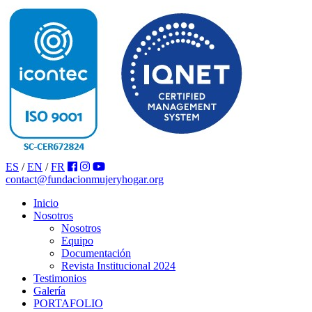
ES
/
EN
/
FR
contact@fundacionmujeryhogar.org
Inicio
Nosotros
Nosotros
Equipo
Documentación
Revista Institucional 2024
Testimonios
Galería
PORTAFOLIO