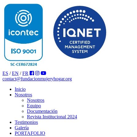
ES
/
EN
/
FR
contact@fundacionmujeryhogar.org
Inicio
Nosotros
Nosotros
Equipo
Documentación
Revista Institucional 2024
Testimonios
Galería
PORTAFOLIO