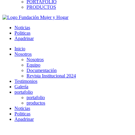
PORTAFOLIO
PRODUCTOS
Noticias
Politicas
Apadrinar
Inicio
Nosotros
Nosotros
Equipo
Documentación
Revista Institucional 2024
Testimonios
Galería
portafolio
portafolio
productos
Noticias
Politicas
Apadrinar